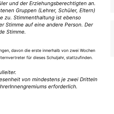
hüler und der Erziehungsberechtigten an.
VWA Leitfaden
tenen Gruppen (Lehrer, Schüler, Eltern)
Individuelle Lernbetreuung
 zu. Stimmenthaltung ist ebenso
(ILB)
er Stimme auf eine andere Person. Der
nde Stimme.
ngen, davon die erste innerhalb von zwei Wochen
ternvertreter für dieses Schuljahr, stattzufinden.
leiter.
esenheit von mindestens je zwei Dritteln
ehrerInnengremiums erforderlich.