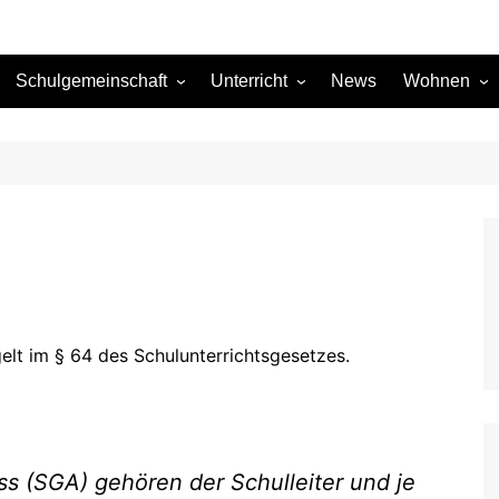
Schulgemeinschaft
Unterricht
News
Wohnen
Schülerberatung
Stundentafel
Betreutes 
SGA
Sprachen
Mittagstisch
g
Sponsoren
Links
AHS-Matura
ehung (BE)
Formulare
taltungen
Formulare intern
Themenpools Matura 2022
lt im § 64 des Schulunterrichtsgesetzes.
Themenpools Matura 2023
Themenpools Matura 2024
Themenpools Matura 2025
 (SGA) gehören der Schulleiter und je
Themenpools Matura 2026