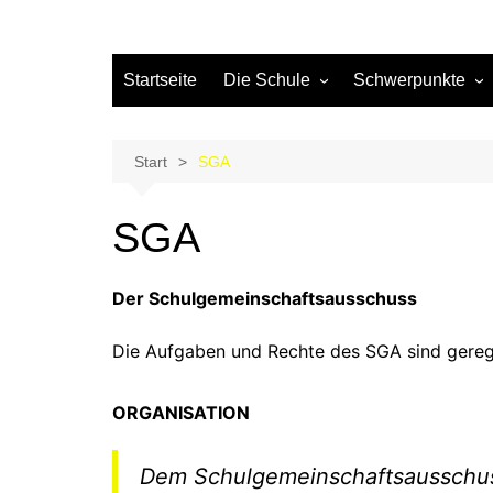
Startseite
Die Schule
Schwerpunkte
Kontakt
Musisch-kreativ
Elternbereich –
Nawi +
Start
SGA
Schülerbereich
Begabtenförderun
Schulprofil
SGA
Allgemein
Kalender
Bildnerische Erzi
Sprechstunden
Der Schulgemeinschaftsausschuss
Kommende Verans
Die Aufgaben und Rechte des SGA sind gerege
ORGANISATION
Dem Schulgemeinschaftsausschuss